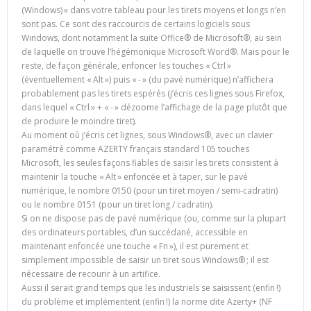
(Windows) » dans votre tableau pour les tirets moyens et longs n’en
sont pas. Ce sont des raccourcis de certains logiciels sous
Windows, dont notamment la suite Office® de Microsoft®, au sein
de laquelle on trouve l’hégémonique Microsoft Word®. Mais pour le
reste, de façon générale, enfoncer les touches « Ctrl »
(éventuellement « Alt ») puis « - » (du pavé numérique) n’affichera
probablement pas les tirets espérés (j’écris ces lignes sous Firefox,
dans lequel « Ctrl » + « - » dézoome l’affichage de la page plutôt que
de produire le moindre tiret).
Au moment où j’écris cet lignes, sous Windows®, avec un clavier
paramétré comme AZERTY français standard 105 touches
Microsoft, les seules façons fiables de saisir les tirets consistent à
maintenir la touche « Alt » enfoncée et à taper, sur le pavé
numérique, le nombre 0150 (pour un tiret moyen / semi-cadratin)
ou le nombre 0151 (pour un tiret long / cadratin).
Si on ne dispose pas de pavé numérique (ou, comme sur la plupart
des ordinateurs portables, d’un succédané, accessible en
maintenant enfoncée une touche « Fn »), il est purement et
simplement impossible de saisir un tiret sous Windows® ; il est
nécessaire de recourir à un artifice.
Aussi il serait grand temps que les industriels se saisissent (enfin !)
du problème et implémentent (enfin !) la norme dite Azerty+ (NF