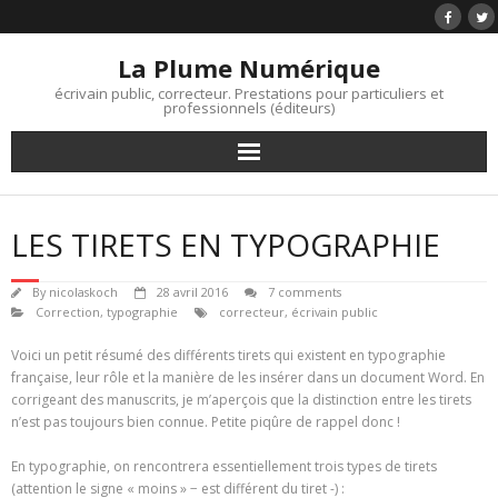
Skip
to
content
La Plume Numérique
écrivain public, correcteur. Prestations pour particuliers et
professionnels (éditeurs)
LES TIRETS EN TYPOGRAPHIE
By
nicolaskoch
28 avril 2016
7 comments
Correction
,
typographie
correcteur
,
écrivain public
Voici un petit résumé des différents tirets qui existent en typographie
française, leur rôle et la manière de les insérer dans un document Word. En
corrigeant des manuscrits, je m’aperçois que la distinction entre les tirets
n’est pas toujours bien connue. Petite piqûre de rappel donc !
En typographie, on rencontrera essentiellement trois types de tirets
(attention le signe « moins » − est différent du tiret -) :