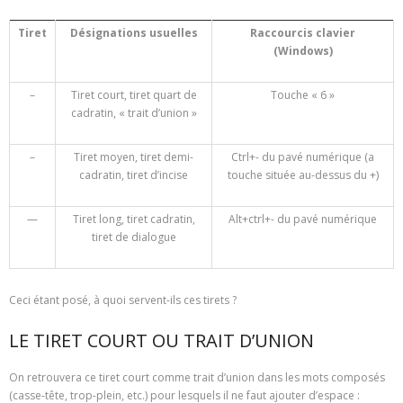
Tiret
Désignations usuelles
Raccourcis clavier
(Windows)
–
Tiret court, tiret quart de
Touche « 6 »
cadratin, « trait d’union »
–
Tiret moyen, tiret demi-
Ctrl+- du pavé numérique (a
cadratin, tiret d’incise
touche située au-dessus du +)
—
Tiret long, tiret cadratin,
Alt+ctrl+- du pavé numérique
tiret de dialogue
Ceci étant posé, à quoi servent-ils ces tirets ?
LE TIRET COURT OU TRAIT D’UNION
On retrouvera ce tiret court comme trait d’union dans les mots composés
(casse-tête, trop-plein, etc.) pour lesquels il ne faut ajouter d’espace :