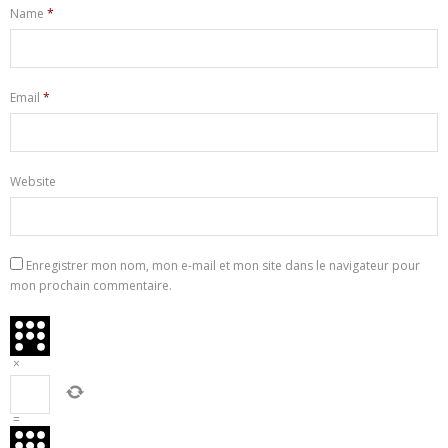
Name
*
Email
*
Website
Enregistrer mon nom, mon e-mail et mon site dans le navigateur pour
mon prochain commentaire.
×
=