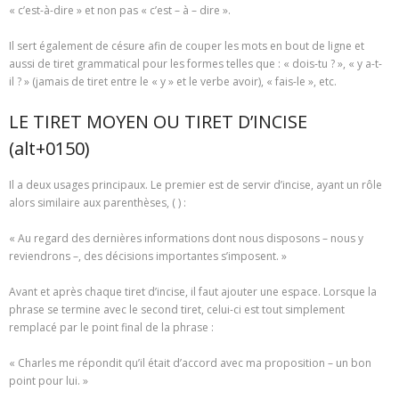
« c’est-à-dire » et non pas « c’est – à – dire ».
Il sert également de césure afin de couper les mots en bout de ligne et
aussi de tiret grammatical pour les formes telles que : « dois-tu ? », « y a-t-
il ? » (jamais de tiret entre le « y » et le verbe avoir), « fais-le », etc.
LE TIRET MOYEN OU TIRET D’INCISE
(alt+0150)
Il a deux usages principaux. Le premier est de servir d’incise, ayant un rôle
alors similaire aux parenthèses, ( ) :
« Au regard des dernières informations dont nous disposons – nous y
reviendrons –, des décisions importantes s’imposent. »
Avant et après chaque tiret d’incise, il faut ajouter une espace. Lorsque la
phrase se termine avec le second tiret, celui-ci est tout simplement
remplacé par le point final de la phrase :
« Charles me répondit qu’il était d’accord avec ma proposition – un bon
point pour lui. »