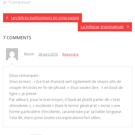
a
d
e
e
In “Correction”
n
a
l
d
s
n
l
a
u
s
e
n
n
u
f
s
Les lettres euphoniques en conjugaison
e
n
e
u
n
e
n
n
La syllepse grammaticale
o
n
ê
e
u
o
t
n
v
u
r
o
7 COMMENTS
e
v
e
u
l
e
)
v
l
l
e
e
l
l
f
e
l
Morin
28 avril 2016
Répondre
e
f
e
n
e
f
ê
n
e
t
ê
n
r
t
ê
e
r
t
Deux remarques :
)
e
r
)
e
Vous écrivez : « [Le trait d’union] sert également de césure afin de
)
couper les mots en fin de phrase. » Vous voulez dire : « en bout de
ligne », je pense.
Par ailleurs, pour le tiret moyen, il faudrait plutôt parler de « tiret
d’incidente », « incidente » étant le terme général et « incise » une
forme particulière d’incidente, caractérisée par sa faible longueur.
Cela dit, merci pour toutes ces explications fort utiles.