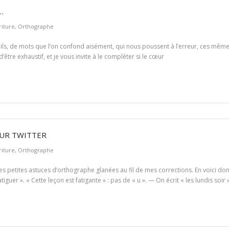
…
riture
,
Orthographe
ueils, de mots que l’on confond aisément, qui nous poussent à l’erreur, ces mêm
 d’être exhaustif, et je vous invite à le compléter si le cœur
UR TWITTER
riture
,
Orthographe
es petites astuces d’orthographe glanées au fil de mes corrections. En voici d
tiguer ». « Cette leçon est fatigante » : pas de « u ». — On écrit « les lundis soir »,