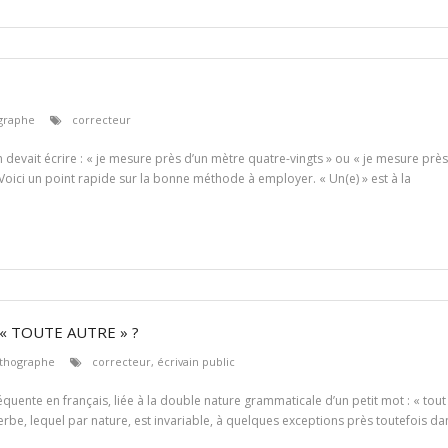
graphe
correcteur
devait écrire : « je mesure près d’un mètre quatre-vingts » ou « je mesure près 
 Voici un point rapide sur la bonne méthode à employer. « Un(e) » est à la
« TOUTE AUTRE » ?
thographe
correcteur
,
écrivain public
réquente en français, liée à la double nature grammaticale d’un petit mot : « tout 
adverbe, lequel par nature, est invariable, à quelques exceptions près toutefois d