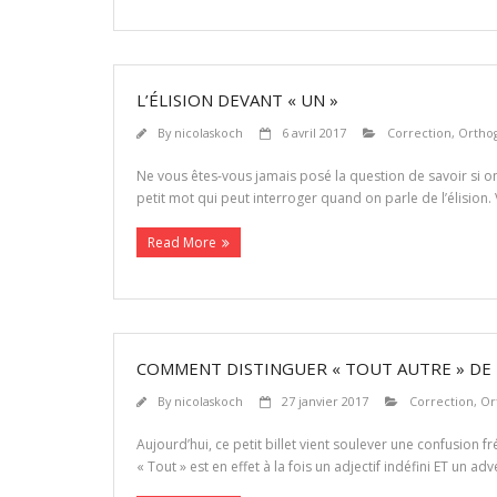
L’ÉLISION DEVANT « UN »
By
nicolaskoch
6 avril 2017
Correction
,
Ortho
Ne vous êtes-vous jamais posé la question de savoir si on 
petit mot qui peut interroger quand on parle de l’élision.
Read More
COMMENT DISTINGUER « TOUT AUTRE » DE 
By
nicolaskoch
27 janvier 2017
Correction
,
Or
Aujourd’hui, ce petit billet vient soulever une confusion f
« Tout » est en effet à la fois un adjectif indéfini ET un 