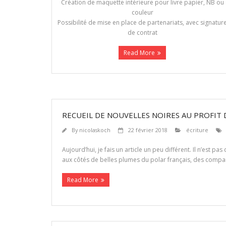
Création de maquette intérieure pour livre papier, NB ou
couleur
Possibilité de mise en place de partenariats, avec signatur
de contrat
Read More
RECUEIL DE NOUVELLES NOIRES AU PROFIT 
By
nicolaskoch
22 février 2018
écriture
Aujourd’hui, je fais un article un peu différent. Il n’est 
aux côtés de belles plumes du polar français, des comp
Read More