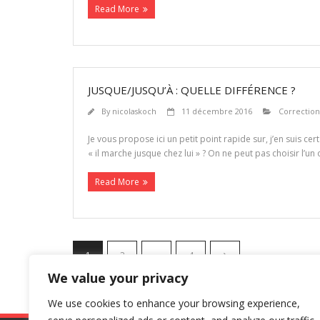
Read More
JUSQUE/JUSQU’À : QUELLE DIFFÉRENCE ?
By
nicolaskoch
11 décembre 2016
Correction
Je vous propose ici un petit point rapide sur, j’en suis cert
« il marche jusque chez lui » ? On ne peut pas choisir l’u
Read More
1
2
…
4
We value your privacy
We use cookies to enhance your browsing experience,