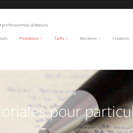
et professionnels (éditeurs)
tions
Prestations
Tarifs
Mes livres
Créations
oriales pour particul