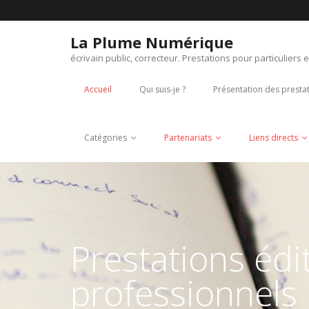
Skip
to
content
La Plume Numérique
écrivain public, correcteur. Prestations pour particuliers 
Accueil
Qui suis-je ?
Présentation des presta
Catégories
Partenariats
Liens directs
Prestations édit
professionnels