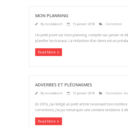
MON PLANNING
By
nicolaskoch
15 janvier 2018
Correction
Un petit point sur mon planning, complet sur janvier et déb
planifier les travaux. La rédaction d’un devis est un préa
Read More
ADVERBES ET PLÉONASMES
By
nicolaskoch
12 janvier 2018
Correction
,
éc
En 2016, j’ai rédigé un petit article recensant bon nomb
corrections, j’ai pu remarquer une certaine tendance à de
Read More