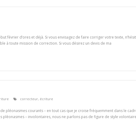
ut février d’ores et déjà. Si vous envisagez de faire corriger votre texte, n’hési
lable à toute mission de correction. Si vous désirez un devis de ma
riture
correcteur
,
écriture
re de pléonasmes courants – en tout cas que je croise fréquemment dans le cadre
s pléonasmes – involontaires, nous ne parlons pas de figure de style volontaire