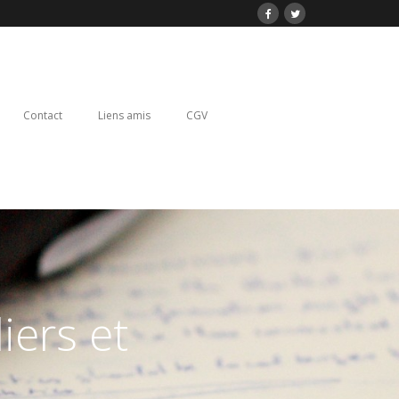
Contact
Liens amis
CGV
iers et