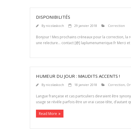
DISPONIBILITÉS
By
nicolaskoch
29 janvier 2018
Correction
Bonjour ! Mes prochains créneaux pour la correction, la r
une relecture… contact [@] laplumenumerique.fr Merci et a
HUMEUR DU JOUR : MAUDITS ACCENTS !
By
nicolaskoch
18 janvier 2018
Correction
,
Or
Langue française et cas particuliers devraient être synony
usage se révèle parfois être un vrai casse-tête, d’autant
Read More