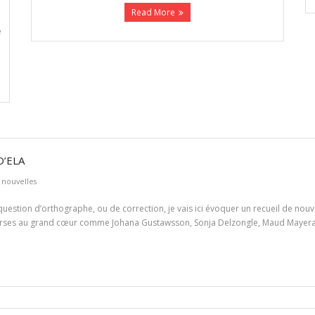
Read More
e
D’ELA
nouvelles
pas question d’orthographe, ou de correction, je vais ici évoquer un recueil de no
arses au grand cœur comme Johana Gustawsson, Sonja Delzongle, Maud Mayeras