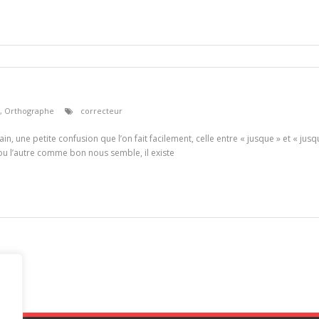
,
Orthographe
correcteur
ain, une petite confusion que l’on fait facilement, celle entre « jusque » et « jusqu
n ou l’autre comme bon nous semble, il existe