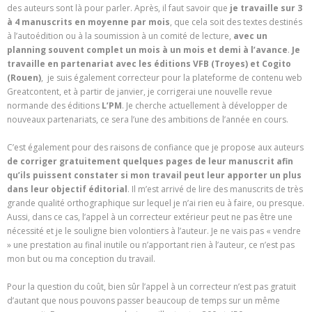
des auteurs sont là pour parler. Après, il faut savoir que
je travaille sur 3
à 4 manuscrits en moyenne par mois
, que cela soit des textes destinés
à l’autoédition ou à la soumission à un comité de lecture,
avec un
planning souvent complet un mois à un mois et demi à l’avance
.
Je
travaille en partenariat avec les éditions VFB (Troyes) et
Cogito
(Rouen)
, je suis également correcteur pour la plateforme de contenu web
Greatcontent, et à partir de janvier, je corrigerai une nouvelle revue
normande des éditions
L’PM
. Je cherche actuellement à développer de
nouveaux partenariats, ce sera l’une des ambitions de l’année en cours.
C’est également pour des raisons de confiance que je propose aux auteurs
de corriger gratuitement quelques pages de leur manuscrit afin
qu’ils puissent constater si mon travail peut leur apporter un plus
dans leur objectif éditorial
. Il m’est arrivé de lire des manuscrits de très
grande qualité orthographique sur lequel je n’ai rien eu à faire, ou presque.
Aussi, dans ce cas, l’appel à un correcteur extérieur peut ne pas être une
nécessité et je le souligne bien volontiers à l’auteur. Je ne vais pas « vendre
» une prestation au final inutile ou n’apportant rien à l’auteur, ce n’est pas
mon but ou ma conception du travail.
Pour la question du coût, bien sûr l’appel à un correcteur n’est pas gratuit
d’autant que nous pouvons passer beaucoup de temps sur un même