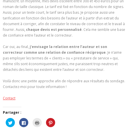
manuscrit. En moyenne, mes devis oscillent entre 300 et 450 euros pour un
roman de taille classique. Le tarif est fixé en fonction du nombre de signes.
Aussi, pour un texte court, le tarif sera plus bas. Je propose aussi une
tarification en fonction des besoins de l’auteur et à partir d’un extrait du
document à corriger, afin de constater le niveau de correction et le travail à
fournir. Aussi
, chaque devis est personnalisé
. Cela me semble une base
de confiance entre l’auteur et le correcteur.
Car oui, au final,
j’envisage la relation entre l’auteur et son
correcteur comme une relation de confiance réciproque
. Je n’aime
pas employer les termes de « clients » ou « prestataire de service » qui,
même s’ils sont économiquement justes, me paraissent trop neutres et
détachés des liens qui existent entre l’auteur et son correcteur.
Voilà donc une petite approche afin de répondre aux résultats du sondage.
Contactez-moi pour toute information !
Contact
Partager :
C
C
C
C
l
l
l
l