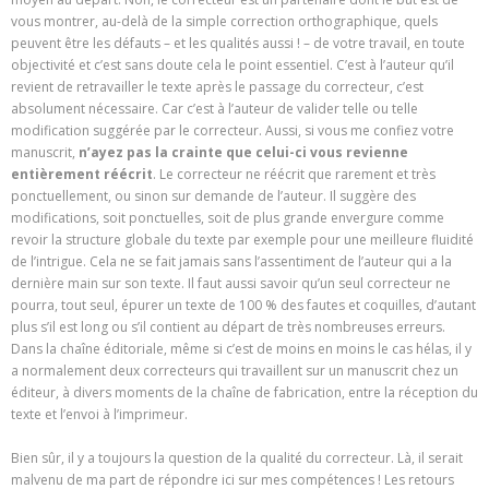
vous montrer, au-delà de la simple correction orthographique, quels
peuvent être les défauts – et les qualités aussi ! – de votre travail, en toute
objectivité et c’est sans doute cela le point essentiel. C’est à l’auteur qu’il
revient de retravailler le texte après le passage du correcteur, c’est
absolument nécessaire. Car c’est à l’auteur de valider telle ou telle
modification suggérée par le correcteur. Aussi, si vous me confiez votre
manuscrit,
n’ayez pas la crainte que celui-ci vous revienne
entièrement réécrit
. Le correcteur ne réécrit que rarement et très
ponctuellement, ou sinon sur demande de l’auteur. Il suggère des
modifications, soit ponctuelles, soit de plus grande envergure comme
revoir la structure globale du texte par exemple pour une meilleure fluidité
de l’intrigue. Cela ne se fait jamais sans l’assentiment de l’auteur qui a la
dernière main sur son texte. Il faut aussi savoir qu’un seul correcteur ne
pourra, tout seul, épurer un texte de 100 % des fautes et coquilles, d’autant
plus s’il est long ou s’il contient au départ de très nombreuses erreurs.
Dans la chaîne éditoriale, même si c’est de moins en moins le cas hélas, il y
a normalement deux correcteurs qui travaillent sur un manuscrit chez un
éditeur, à divers moments de la chaîne de fabrication, entre la réception du
texte et l’envoi à l’imprimeur.
Bien sûr, il y a toujours la question de la qualité du correcteur. Là, il serait
malvenu de ma part de répondre ici sur mes compétences ! Les retours