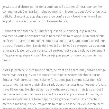
Je vais tout d’abord parler de la confiance. Il est bien sûr vrai que confier
son manuscrit à un parfait – plus ou moins ! – inconnu, peut s’avérer un acte
difficile, d’autant que quelque part, on confie son « bébé », un travail sur
lequel on a sué et passé de nombreuses heures…
Comment dépasser cela ? Difficile question. Je pense que je n’ai pas
vraiment à vous convaincre sur la nécessité de faire appel à un correcteur
extérieur pour votre manuscrit, que cela soit pour soumission à un éditeur,
ou pour l’autoédition. J’avais déjà réalisé un billet à ce propos. La question
principale je pense pour vous serait surtout : est-ce que cela va réellement
m’apporter quelque chose ? Ne vais-je pas payer un service pour rien au
final ?
Alors, je préfère le dire tout de suite, ce n’est pas parce que j’aurais corrigé
votre manuscrit que votre manuscrit sera nécessairement choisi par un
éditeur. Malheureusement, cela ne fonctionne pas comme cela. Bien sûr,
cette année, j’ai eu le plaisir d’avoir plusieurs manuscrits sur lesquels j’avais
travaillé qui ont été choisis par de prestigieux éditeurs, mais je suis tout à
fait conscient que ma pierre à cet édifice n’a été que vraiment minime, car
les œuvres étaient à la base déjà de très grande qualité. Un correcteur,
même le meilleur, ne pourra jamais faire un « best-seller » d’un manuscrit
moyen au départ. Non, le correcteur est un partenaire dont le but est de