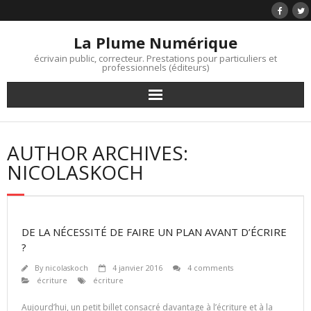
Skip
to
content
La Plume Numérique
écrivain public, correcteur. Prestations pour particuliers et
professionnels (éditeurs)
AUTHOR ARCHIVES:
NICOLASKOCH
DE LA NÉCESSITÉ DE FAIRE UN PLAN AVANT D’ÉCRIRE
?
By
nicolaskoch
4 janvier 2016
4 comments
écriture
écriture
Aujourd’hui, un petit billet consacré davantage à l’écriture et à la