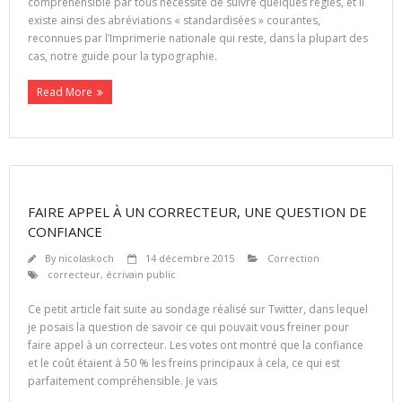
compréhensible par tous nécessite de suivre quelques règles, et il
existe ainsi des abréviations « standardisées » courantes,
reconnues par l’Imprimerie nationale qui reste, dans la plupart des
cas, notre guide pour la typographie.
Read More
FAIRE APPEL À UN CORRECTEUR, UNE QUESTION DE
CONFIANCE
By
nicolaskoch
14 décembre 2015
Correction
correcteur
,
écrivain public
Ce petit article fait suite au sondage réalisé sur Twitter, dans lequel
je posais la question de savoir ce qui pouvait vous freiner pour
faire appel à un correcteur. Les votes ont montré que la confiance
et le coût étaient à 50 % les freins principaux à cela, ce qui est
parfaitement compréhensible. Je vais