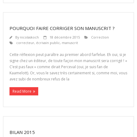
POURQUOI FAIRE CORRIGER SON MANUSCRIT ?
By
nicolaskoch
18 décembre 2015
Correction
correcteur
,
écrivain public
,
manuscrit
Cette réflexion peut paraître au premier abord farfelue. Eh oui, si je
signe chez un éditeur, de toute façon mon manuscrit sera corrigé ! «
C’est pas faux » comme dirait Perceval (oui, je suis fan de
Kaamelott). Or, vous le savez très certainement si, comme moi, vous
avez subi de nombreux refus de la
Read More
BILAN 2015