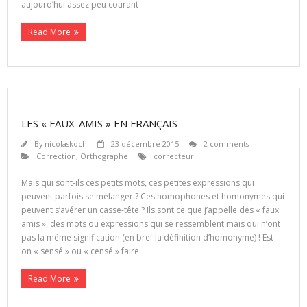
aujourd’hui assez peu courant
Read More
LES « FAUX-AMIS » EN FRANÇAIS
By
nicolaskoch
23 décembre 2015
2 comments
Correction
,
Orthographe
correcteur
Mais qui sont-ils ces petits mots, ces petites expressions qui
peuvent parfois se mélanger ? Ces homophones et homonymes qui
peuvent s’avérer un casse-tête ? Ils sont ce que j’appelle des « faux
amis », des mots ou expressions qui se ressemblent mais qui n’ont
pas la même signification (en bref la définition d’homonyme) ! Est-
on « sensé » ou « censé » faire
Read More